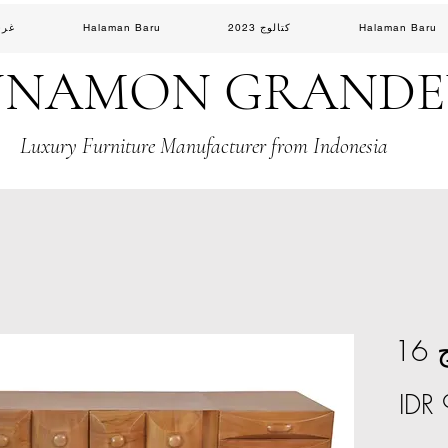
Halaman Baru
كتالوج 2023
Halaman Baru
غرف
NNAMON GRAND
Luxury Furniture Manufacturer from Indonesia
16
السعر