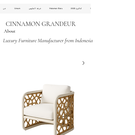
Halaman Baru
كتالوج 2023
Halaman Baru
غرفة الجلوس
Umum
عن
CINNAMON GRANDEUR
About
Luxury Furniture Manufacturer from Indonesia